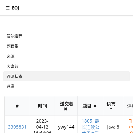
EOJ
智能推荐
题目集
来源
大富翁
评测状态
悬赏
送交者
语言
#
时间
题目
评
T
2023-
1805. 最
e
3305831
04-12
ywy144
Java 8
长连续公
o
16:44:06