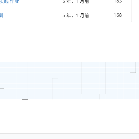
183
实践 作业
5 年，1 月前
168
训
5 年，1 月前