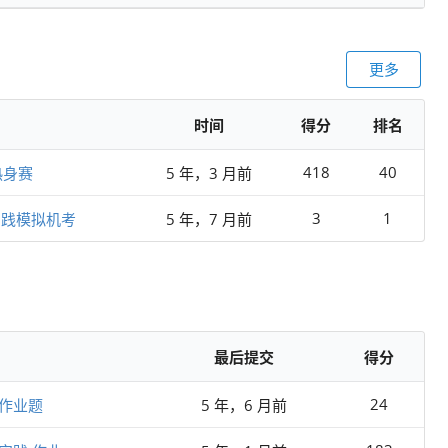
更多
时间
得分
排名
418
40
热身赛
5 年，3 月前
3
1
实践模拟机考
5 年，7 月前
最后提交
得分
24
训作业题
5 年，6 月前