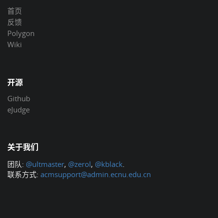
首页
反馈
Polygon
Wiki
开源
Github
eJudge
关于我们
团队:
@ultmaster
,
@zerol
,
@kblack
.
联系方式:
acmsupport@admin.ecnu.edu.cn