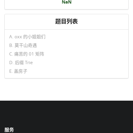
NaN
题目列表
A. oxx 的小姐姐们
B. 莫干山奇遇
C. 痛苦的 01 矩阵
D. 后缀 Trie
E. 盖房子
服务