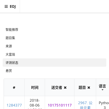
EOJ
智能推荐
题目集
来源
大富翁
评测状态
悬赏
语言
#
时间
送交者
题目
2018-
2967. 公
Pytho
1284377
08-06
10175101117
3
共元素