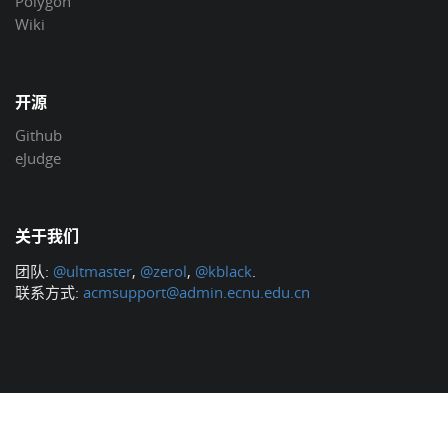
Polygon
Wiki
开源
Github
eJudge
关于我们
团队:
@ultmaster
,
@zerol
,
@kblack
.
联系方式:
acmsupport@admin.ecnu.edu.cn