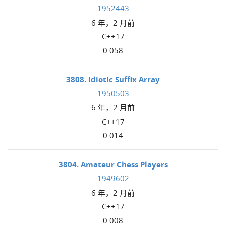
1952443
6 年，2 月前
C++17
0.058
3808. Idiotic Suffix Array
1950503
6 年，2 月前
C++17
0.014
3804. Amateur Chess Players
1949602
6 年，2 月前
C++17
0.008