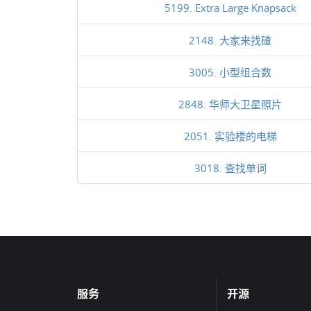
5199. Extra Large Knapsack
2148. 大家来找碴
3005. 小型组合数
2848. 华师大卫星照片
2051. 实验楼的电梯
3018. 查找单词
服务
开源