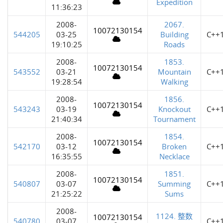
Expedition
11:36:23
2008-
2067.
10072130154
544205
03-25
Building
C++
19:10:25
Roads
2008-
1853.
10072130154
543552
03-21
Mountain
C++
19:28:54
Walking
2008-
1856.
10072130154
543243
03-19
Knockout
C++
21:40:34
Tournament
2008-
1854.
10072130154
542170
03-12
Broken
C++
16:35:55
Necklace
2008-
1851.
10072130154
540807
03-07
Summing
C++
21:25:22
Sums
2008-
1124. 整数
10072130154
540780
03-07
C++