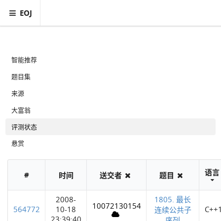
EOJ
智能推荐
题目集
来源
大富翁
评测状态
悬赏
语言
#
时间
送交者
题目
2008-
1805. 最长
10072130154
564772
10-18
C++
连续公共子
23:39:40
序列