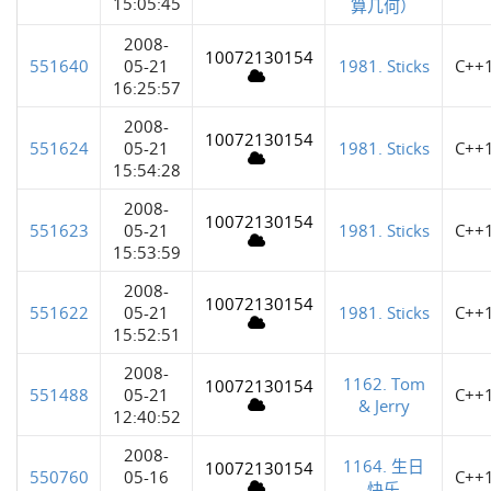
15:05:45
算几何）
2008-
10072130154
551640
05-21
1981. Sticks
C++
16:25:57
2008-
10072130154
551624
05-21
1981. Sticks
C++
15:54:28
2008-
10072130154
551623
05-21
1981. Sticks
C++
15:53:59
2008-
10072130154
551622
05-21
1981. Sticks
C++
15:52:51
2008-
1162. Tom
10072130154
551488
05-21
C++
& Jerry
12:40:52
2008-
1164. 生日
10072130154
550760
05-16
C++
快乐