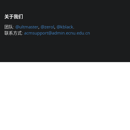
关于我们
团队:
@ultmaster
,
@zerol
,
@kblack
.
联系方式:
acmsupport@admin.ecnu.edu.cn