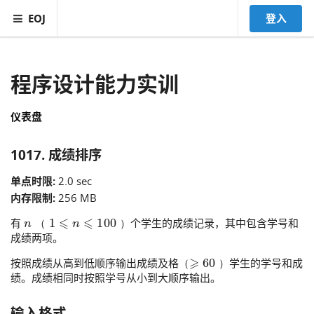
EOJ
登入
程序设计能力实训
仪表盘
1017. 成绩排序
单点时限:
2.0 sec
内存限制:
256 MB
n
（
1
⩽
n
⩽
100
）
有
个学生的成绩记录，其中包含学号和
（
）
成绩两项。
（⩾
60
）
按照成绩从高到低顺序输出成绩及格
学生的学号和成
（
）
绩。成绩相同时按照学号从小到大顺序输出。
输入格式