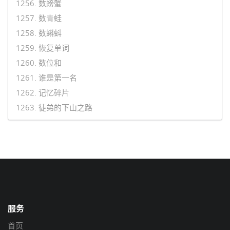
1256. 数螃蟹
1257. 数青蛙
1258. 数蝌蚪
1259. 恢复单词
1260. 数位和
1261. 谁是第一名
1262. 记忆碎片
1263. 徒弟的下山之路
服务
首页