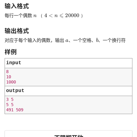
输入格式
n
（
4
<
n
⩽
20000
）
每行一个偶数
（
）
输出格式
a
b
对应于每个输入的偶数，输出
、一个空格、
、一个换行符
样例
input
8

10

output
3 5

5 5
