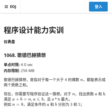
EOJ
登入
程序设计能力实训
仪表盘
1068. 歌德巴赫猜想
单点时限:
4.0 sec
内存限制:
256 MB
n
歌德巴赫猜想，是指对于每一个大于 4 的偶数
，都能表示成
两个质数之和。
n
a
b
现在，你需要写程序验证这一猜想。对于
，找出质数
和
,
a
+
b
=
n
a
⩽
b
满足
,
，且 a * b 最大。
n
=
8
a
b
例如
，满足条件的
和
分别为 3 和 5；