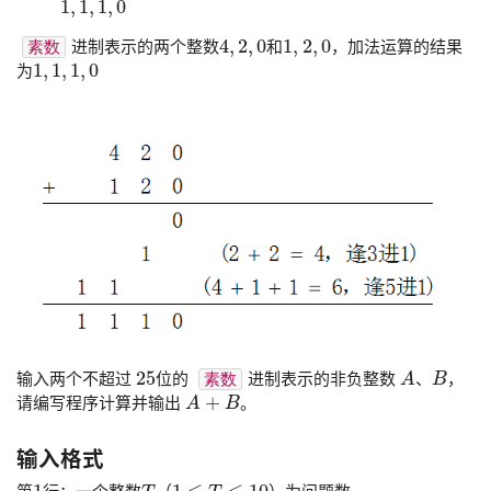
4
,
2
,
0
1
,
2
,
0
进制表示的两个整数
和
，加法运算的结果
素数
1
,
1
,
1
,
0
为
25
A
B
输入两个不超过
位的
进制表示的非负整数
、
，
素数
A
+
B
请编写程序计算并输出
。
输入格式
1
T
1
≤
T
≤
10