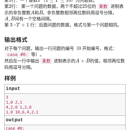
第
行：一个整数
（
）为问题数。
2
25
第
行： 第一个问题的数据，两个不超过
位的
进制表
素数
A
B
示的非负整数
和
。非负整数相邻两位数码用逗号分隔，
A
,
B
间有一个空格间隔。
3
T
+
1
第
~
行：后面问题的数据，格式与第一个问题相同。
输出格式
0
对于每个问题，输出一行问题的编号（
开始编号，格式：
等）。
case #0:
A
+
B
然后在一行中输出
进制表示的
的值，相邻两位数
素数
码用逗号分隔。
样例
input
3

1,0 2,1

4,2,0 1,2,0

output
case #0:
