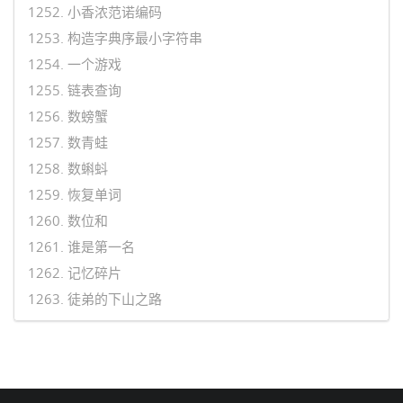
1252. 小香浓范诺编码
1253. 构造字典序最小字符串
1254. 一个游戏
1255. 链表查询
1256. 数螃蟹
1257. 数青蛙
1258. 数蝌蚪
1259. 恢复单词
1260. 数位和
1261. 谁是第一名
1262. 记忆碎片
1263. 徒弟的下山之路