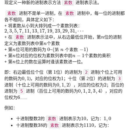
现定义一种新的进制表示方法
进制表示法。
素数
进制不是单一进制，在
进制中，每一位的进制都
素数
素数
各不相同，具体定义如下：
+ 将素数从小到大排列成一个素数列表：
2
,
3
,
5
,
7
,
11
,
13
,
17
,
19
,
23
,
29
,
31
,
⋯
n
+ 在
进制表示法中，从右边最低位开始，第
位的进制
素数
n
定义为素数列表中第
个素数
n
0
(
第
n
个素数
−
1
)
+ 第
位可用的数码为
~
n
n
−
1
第
个
素
数
+ 第
位对应的位权为素数列表中前
个素数的乘积
n
+ 第
位上的数在运算时逢该素数进一位。
1
即：右边最低位个位（第
位）的进制为
进制(个位上可用
2
0
,
1
1
的数码为
)，对应的位权为
；十位（第 2位）的进制为
3
0
,
1
,
2
2
进制（十位上可用的数码为
），对应的位权为
；百位的
0
,
1
,
2
,
3
,
4
进制为
进制（百位上可用的数码为
），对应的
5
6
位权为
……
例如：
2
10
1
,
0
十进制整数
的
进制表示为
，记为：
素数
38
1110
十进制整数
的
进制表示为
，记为：
素数
1
,
1
,
1
,
0